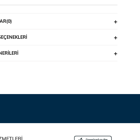
AR
(0)
SEÇENEKLERI
ERILERI
ZMETLERİ