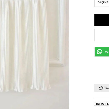
Wh
TAV
ÜRÜN ÖZ