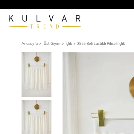
Anasayfa
Üst Giyim
İçlik
2855 Beli Lastikli Piliseli İçlik