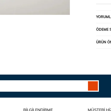
YORUML
ÖDEME 
ÜRÜN ÖN
BİLGİLENDİRME
MÜŞTERİ Hİ