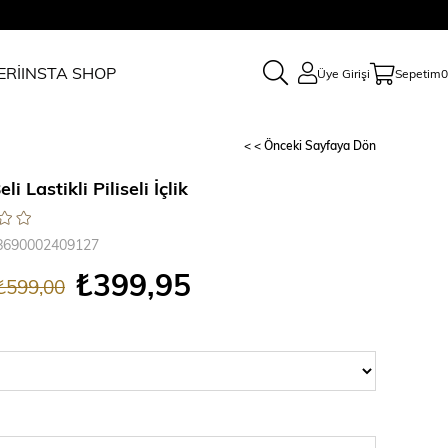
ERİ
INSTA SHOP
Üye Girişi
Sepetim
0
< < Önceki Sayfaya Dön
li Lastikli Piliseli İçlik
8690002409127
₺399,95
₺599,00