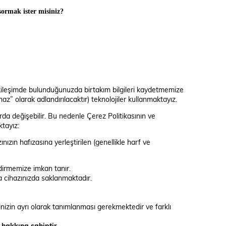
rmak ister misiniz?
e etkileşimde bulunduğunuzda birtakım bilgileri kaydetmemize
ihaz” olarak adlandırılacaktır) teknolojiler kullanmaktayız.
arda değişebilir. Bu nedenle Çerez Politikasının ve
ktayız:
ınızın hafızasına yerleştirilen (genellikle harf ve
ndirmemize imkan tanır.
nda cihazınızda saklanmaktadır.
lerinizin ayrı olarak tanımlanması gerekmektedir ve farklı
 hakkına sahiptir.