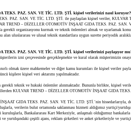
 PAZ. SAN. VE TİC. LTD. ŞTİ. kişisel verilerinizi nasıl koruyor?
AZ. SAN. VE TİC. LTD. ŞTİ. ile paylaşılan kişisel veriler, KUL
KULVAR TREND – DİZELLER OTOMOTİV İNŞAAT GIDA TEKS. PAZ. SAN. VE TİC
la gerekli organizasyonu kurmak ve teknik önlemleri almak ve uyarlamak konus
alan uluslararası ve ulusal teknik standartlara uygun surette periyodik aralıkl
 PAZ. SAN. VE TİC. LTD. ŞTİ. kişisel verilerinizi paylaşıyor mu
 müşterilerin izni çerçevesinde gerçekleşmekte ve kural olarak müşterimizin onayı
nırlı olmak üzere mahkemeler ve diğer kamu kurumları ile kişisel veriler payla
ncü kişilere kişisel veri aktarımı yapılmaktadır.
n gerekli teknik ve hukuki önlemler alınmaktadır. Bununla birlikte, kişisel veri
len ihlallerden KULVAR TREND – DİZELLER OTOMOTİV İNŞAAT GIDA TEKS. 
 GIDA TEKS. PAZ. SAN. VE TİC. LTD. ŞTİ.’nin hissedarlarıyla, doğrudan/d
şlarla, verilerin bulut ortamında saklanması hizmeti aldığımız yurtiçi/yurtdışı k
 kuruluşlarla, Bankalararası Kart Merkeziyle, anlaşmalı olduğumuz bankalarla
ve yurtdışındaki çeşitli ajans, reklam şirketleri ve anket şirketleriyle ve yurtiçi/