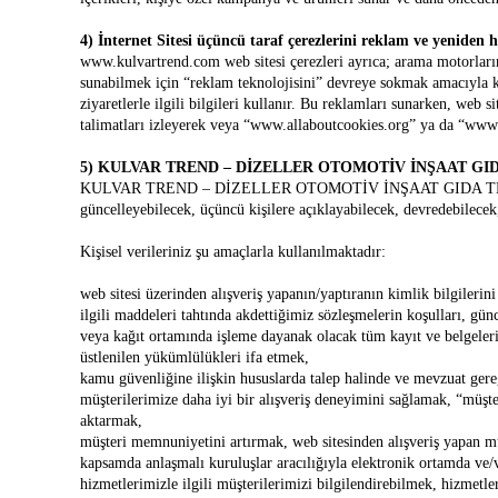
4) İnternet Sitesi üçüncü taraf çerezlerini reklam ve yeniden 
www.kulvartrend.com web sitesi çerezleri ayrıca; arama motorlarını,
sunabilmek için “reklam teknolojisini” devreye sokmak amacıyla kul
ziyaretlerle ilgili bilgileri kullanır. Bu reklamları sunarken, web s
talimatları izleyerek veya “www.allaboutcookies.org” ya da “www.yo
5) KULVAR TREND – DİZELLER OTOMOTİV İNŞAAT GIDA TEKS.
KULVAR TREND – DİZELLER OTOMOTİV İNŞAAT GIDA TEKS. PAZ. SA
güncelleyebilecek, üçüncü kişilere açıklayabilecek, devredebilecek, 
Kişisel verileriniz şu amaçlarla kullanılmaktadır:
web sitesi üzerinden alışveriş yapanın/yaptıranın kimlik bilgileri
ilgili maddeleri tahtında akdettiğimiz sözleşmelerin koşulları, gün
veya kağıt ortamında işleme dayanak olacak tüm kayıt ve belgeler
üstlenilen yükümlülükleri ifa etmek,
kamu güvenliğine ilişkin hususlarda talep halinde ve mevzuat gere
müşterilerimize daha iyi bir alışveriş deneyimini sağlamak, “müşte
aktarmak,
müşteri memnuniyetini artırmak, web sitesinden alışveriş yapan mü
kapsamda anlaşmalı kuruluşlar aracılığıyla elektronik ortamda ve
hizmetlerimizle ilgili müşterilerimizi bilgilendirebilmek, hizmetl