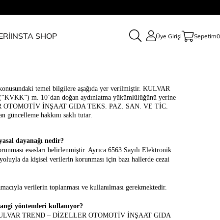
ERİ
INSTA SHOP
Üye Girişi
Sepetim
0
ndaki temel bilgilere aşağıda yer verilmiştir. KULVAR
KVKK”) m. 10’dan doğan aydınlatma yükümlülüğünü yerine
 DİZELLER OTOMOTİV İNŞAAT GIDA TEKS. PAZ. SAN. VE TİC.
n güncelleme hakkını saklı tutar.
sal dayanağı nedir?
runması esasları belirlenmiştir. Ayrıca 6563 Sayılı Elektronik
uyla da kişisel verilerin korunması için bazı hallerde cezai
acıyla verilerin toplanması ve kullanılması gerekmektedir.
gi yöntemleri kullanıyor?
i uyarınca KULVAR TREND – DİZELLER OTOMOTİV İNŞAAT GIDA