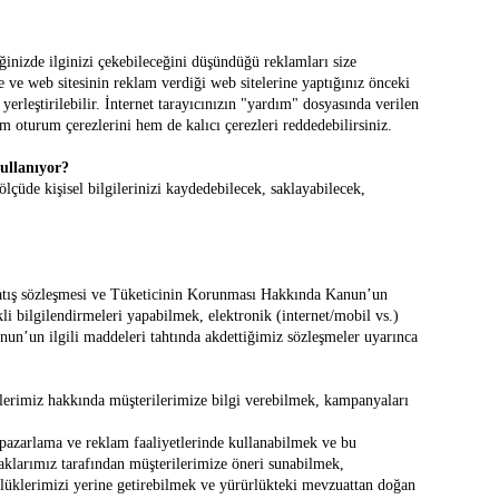
iğinizde ilginizi çekebileceğini düşündüğü reklamları size
 ve web sitesinin reklam verdiği web sitelerine yaptığınız önceki
 yerleştirilebilir. İnternet tarayıcınızın "yardım" dosyasında verilen
m oturum çerezlerini hem de kalıcı çerezleri reddedebilirsiniz.
llanıyor?
şisel bilgilerinizi kaydedebilecek, saklayabilecek,
li satış sözleşmesi ve Tüketicinin Korunması Hakkında Kanun’un
kli bilgilendirmeleri yapabilmek, elektronik (internet/mobil vs.)
un’un ilgili maddeleri tahtında akdettiğimiz sözleşmeler uyarınca
rünlerimiz hakkında müşterilerimize bilgi verebilmek, kampanyaları
 pazarlama ve reklam faaliyetlerinde kullanabilmek ve bu
aklarımız tarafından müşterilerimize öneri sunabilmek,
mlülüklerimizi yerine getirebilmek ve yürürlükteki mevzuattan doğan