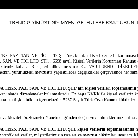
TREND GİYİM
ÜST GİYİM
YENİ GELENLER
FIRSAT ÜRÜNL
AN. VE TİC. LTD. ŞTİ.'ne aktarılan kişisel verilerin korunması konusu
 TİC. LTD. ŞTİ. , 6698 sayılı Kişisel Verilerin Korunması Kanunu (“
ve web-sitemizi kullanan 3. kişilerin dikkatine sunar. KULVAR TREND –
nini yürürlükteki mevzuatta yapılabilecek değişiklikler çerçevesinde her zama
 PAZ. SAN. VE TİC. LTD. ŞTİ.’nin kişisel verileri toplamasının ya
i kanunlarda düzenlemeler bulunmaktadır. En başta KVKK ile kişisel verilerin ko
masına ilişkin hüküm içermektedir. 5237 Sayılı Türk Ceza Kanunu hükümleri yol
ve Mesafeli Sözleşmeler Yönetmeliği’nden doğan yükümlülüklerimizin ifası am
 PAZ. SAN. VE TİC. LTD. ŞTİ. kişisel verilerin toplanmasında han
izin verdikleri veriler, müşterilerimizin rızaları ve mevzuat hükümler