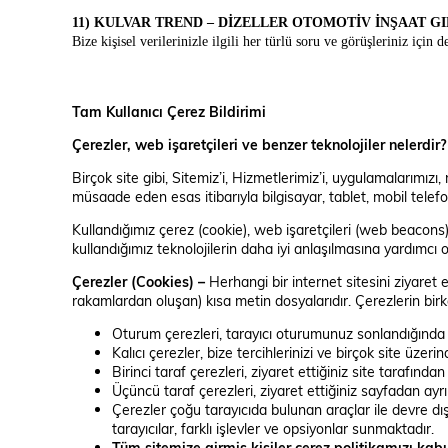
11) KULVAR TREND – DİZELLER OTOMOTİV İNŞAAT GIDA TEKS. 
Bize kişisel verilerinizle ilgili her türlü soru ve görüşleriniz için
d
Tam Kullanıcı Çerez Bildirimi
Çerezler, web işaretçileri ve benzer teknolojiler nelerdir?
Birçok site gibi, Sitemiz’i, Hizmetlerimiz’i, uygulamalarımız
müsaade eden esas itibarıyla bilgisayar, tablet, mobil telefon 
Kullandığımız çerez (cookie), web işaretçileri (web beacons) 
kullandığımız teknolojilerin daha iyi anlaşılmasına yardımcı o
Çerezler (Cookies) –
Herhangi bir internet sitesini ziyaret e
rakamlardan oluşan) kısa metin dosyalarıdır. Çerezlerin bir
Oturum çerezleri, tarayıcı oturumunuz sonlandığında s
Kalıcı çerezler, bize tercihlerinizi ve birçok site üzer
Birinci taraf çerezleri, ziyaret ettiğiniz site tarafından
Üçüncü taraf çerezleri, ziyaret ettiğiniz sayfadan ayrı
Çerezler çoğu tarayıcıda bulunan araçlar ile devre dışı b
tarayıcılar, farklı işlevler ve opsiyonlar sunmaktadır.
Tüm sitemize girmiş kişiler çerez politikamızı kab