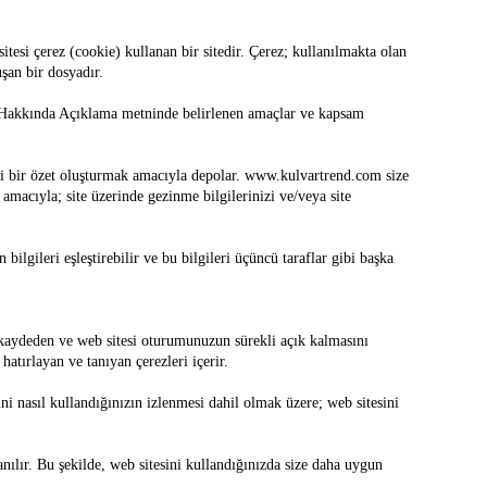
z (cookie) kullanan bir sitedir. Çerez; kullanılmakta olan
uşan bir dosyadır.
ı Hakkında Açıklama metninde belirlenen amaçlar ve kapsam
gili bir özet oluşturmak amacıyla depolar. www.kulvartrend.com size
amacıyla; site üzerinde gezinme bilgilerinizi ve/veya site
ilgileri eşleştirebilir ve bu bilgileri üçüncü taraflar gibi başka
ı kaydeden ve web sitesi oturumunuzun sürekli açık kalmasını
atırlayan ve tanıyan çerezleri içerir.
ni nasıl kullandığınızın izlenmesi dahil olmak üzere; web sitesini
ılır. Bu şekilde, web sitesini kullandığınızda size daha uygun