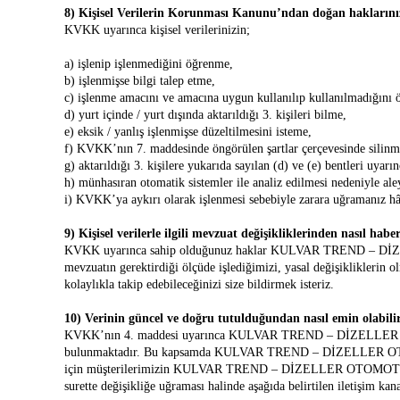
8) Kişisel Verilerin Korunması Kanunu’ndan doğan haklarını
KVKK uyarınca kişisel verilerinizin;
a) işlenip işlenmediğini öğrenme,
b) işlenmişse bilgi talep etme,
c) işlenme amacını ve amacına uygun kullanılıp kullanılmadığını
d) yurt içinde / yurt dışında aktarıldığı 3. kişileri bilme,
e) eksik / yanlış işlenmişse düzeltilmesini isteme,
f) KVKK’nın 7. maddesinde öngörülen şartlar çerçevesinde silinme
g) aktarıldığı 3. kişilere yukarıda sayılan (d) ve (e) bentleri uyarı
h) münhasıran otomatik sistemler ile analiz edilmesi nedeniyle ale
i) KVKK’ya aykırı olarak işlenmesi sebebiyle zarara uğramanız hâl
9) Kişisel verilerle ilgili mevzuat değişikliklerinden nasıl hab
KVKK uyarınca sahip olduğunuz haklar KULVAR TREND – DİZEL
mevzuatın gerektirdiği ölçüde işlediğimizi, yasal değişikliklerin
kolaylıkla takip edebileceğinizi size bildirmek isteriz.
10) Verinin güncel ve doğru tutulduğundan nasıl emin olabili
KVKK’nın 4. maddesi uyarınca KULVAR TREND – DİZELLER OTO
bulunmaktadır. Bu kapsamda KULVAR TREND – DİZELLER OTOMO
için müşterilerimizin KULVAR TREND – DİZELLER OTOMOTİV İNŞ
surette değişikliğe uğraması halinde aşağıda belirtilen iletişim kan