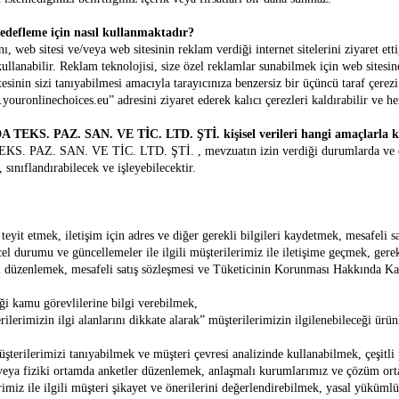
hedefleme için nasıl kullanmaktadır?
 web sitesi ve/veya web sitesinin reklam verdiği internet sitelerini ziyaret ett
lanabilir. Reklam teknolojisi, size özel reklamlar sunabilmek için web sitesine
itesinin sizi tanıyabilmesi amacıyla tarayıcınıza benzersiz bir üçüncü taraf çerezi
uronlinechoices.eu” adresini ziyaret ederek kalıcı çerezleri kaldırabilir ve he
 PAZ. SAN. VE TİC. LTD. ŞTİ. kişisel verileri hangi amaçlarla ku
N. VE TİC. LTD. ŞTİ. , mevzuatın izin verdiği durumlarda ve ölçüde ki
sınıflandırabilecek ve işleyebilecektir.
ni teyit etmek, iletişim için adres ve diğer gerekli bilgileri kaydetmek, mesafe
cel durumu ve güncellemeler ile ilgili müşterilerimiz ile iletişime geçmek, gere
i düzenlemek, mesafeli satış sözleşmesi ve Tüketicinin Korunması Hakkında Kan
ği kamu görevlilerine bilgi verebilmek,
rilerimizin ilgi alanlarını dikkate alarak” müşterilerimizin ilgilenebileceği ü
şterilerimizi tanıyabilmek ve müşteri çevresi analizinde kullanabilmek, çeşitli
/veya fiziki ortamda anketler düzenlemek, anlaşmalı kurumlarımız ve çözüm ort
erimiz ile ilgili müşteri şikayet ve önerilerini değerlendirebilmek, yasal yükü