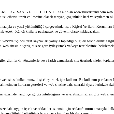
N. VE TİC. LTD. ŞTİ. ’ne ait olan www.kulvartrend.com web sitesi çere
onusu cihazın tespit edilmesine olanak tanıyan, çoğunlukla harf ve sayılardan ol
amacıyla ve yasal yükümlülüğü çerçevesinde, işbu Kişisel Verilerin Korunmas
şleyecek, üçüncü kişilerle paylaşacak ve güvenli olarak saklayacaktır.
 ve/veya üçüncü taraf kaynakları yoluyla topladığı bilgileri tercihlerinizle il
eb sitesinin içeriğini size göre iyileştirmek ve/veya tercihlerinizi belirlemek 
r gibi farklı yöntemlerle veya farklı zamanlarda site üzerinde sizden toplanan b
 web sitesi kullanımınızı kişiselleştirmek için kullanır. Bu kullanım parolanız
hmetinden kurtaran çerezleri ve web sitesine daha sonraki ziyaretlerinizde sizi h
 üzerinde hangi içeriği görüntülediğiniz ve ziyaretinizin süresi gibi web sitesi
size daha uygun içerik ve reklamları sunmak için reklam/tanıtım amacıyla kullan
istemediğinizi belirttiğiniz içerik veya fırsatları bir daha sunmaz.