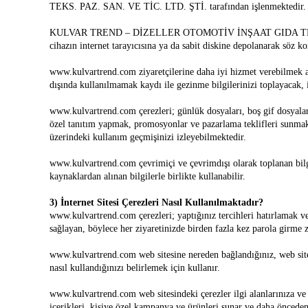
TEKS. PAZ. SAN. VE TİC. LTD. ŞTİ. tarafından işlenmektedir.
KULVAR TREND – DİZELLER OTOMOTİV İNŞAAT GIDA TEKS. PAZ. SA
cihazın internet tarayıcısına ya da sabit diskine depolanarak söz k
www.kulvartrend.com ziyaretçilerine daha iyi hizmet verebilmek 
dışında kullanılmamak kaydı ile gezinme bilgilerinizi toplayacak, i
www.kulvartrend.com çerezleri; günlük dosyaları, boş gif dosyaları
özel tanıtım yapmak, promosyonlar ve pazarlama teklifleri sunmak, w
üzerindeki kullanım geçmişinizi izleyebilmektedir.
www.kulvartrend.com çevrimiçi ve çevrimdışı olarak toplanan bilgile
kaynaklardan alınan bilgilerle birlikte kullanabilir.
3) İnternet Sitesi Çerezleri Nasıl Kullanılmaktadır?
www.kulvartrend.com çerezleri; yaptığınız tercihleri hatırlamak ve
sağlayan, böylece her ziyaretinizde birden fazla kez parola girme za
www.kulvartrend.com web sitesine nereden bağlandığınız, web sitesi
nasıl kullandığınızı belirlemek için kullanır.
www.kulvartrend.com web sitesindeki çerezler ilgi alanlarınıza ve 
içerikleri, kişiye özel kampanya ve ürünleri sunar ve daha önceden 