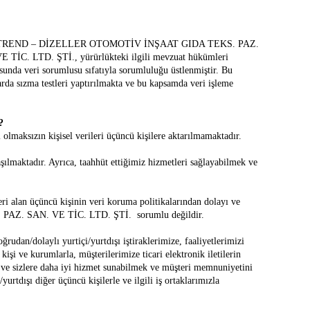
VAR TREND – DİZELLER OTOMOTİV İNŞAAT GIDA TEKS. PAZ.
. LTD. ŞTİ., yürürlükteki ilgili mevzuat hükümleri
unda veri sorumlusu sıfatıyla sorumluluğu üstlenmiştir. Bu
arda sızma testleri yaptırılmakta ve bu kapsamda veri işleme
?
 olmaksızın kişisel verileri üçüncü kişilere aktarılmamaktadır.
şılmaktadır. Ayrıca, taahhüt ettiğimiz hizmetleri sağlayabilmek ve
leri alan üçüncü kişinin veri koruma politikalarından dolayı ve
PAZ. SAN. VE TİC. LTD. ŞTİ. sorumlu değildir.
olaylı yurtiçi/yurtdışı iştiraklerimize, faaliyetlerimizi
işi ve kurumlarla, müşterilerimize ticari elektronik iletilerin
 ve sizlere daha iyi hizmet sunabilmek ve müşteri memnuniyetini
yurtdışı diğer üçüncü kişilerle ve ilgili iş ortaklarımızla