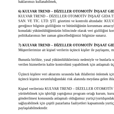
haklarımızı kullanabilmek,
6) KULVAR TREND – DİZELLER OTOMOTİV İNŞAAT GIDA TEKS.
KULVAR TREND – DİZELLER OTOMOTİV İNŞAAT GIDA TEKS. P
SAN. VE TİC. LTD. ŞTİ. gözetimi ve kontrolü altındadır. 
gereğince bilginin gizliliğinin ve bütünlüğünün korunması amacıy
konudaki yükümlülüğümüzün bilincinde olarak veri gizliliğini konu 
politikalarımızı her zaman güncellediğimizi bilginize sunarız.
7) KULVAR TREND – DİZELLER OTOMOTİV İNŞAAT GIDA TEKS.
Müşterilerimize ait kişisel verilerin üçüncü kişiler ile paylaşımı,
Bununla birlikte, yasal yükümlülüklerimiz nedeniyle ve bunlarla sı
verilen hizmetlerin kalite kontrolünü yapabilmek için anlaşmalı üçü
Üçüncü kişilere veri aktarımı sırasında hak ihlallerini önlemek içi
üçüncü kişinin sorumluluğundaki risk alanında meydana ge
Kişisel verileriniz KULVAR TREND – DİZELLER OTOMOTİV İNŞAAT
yürütebilmek için işbirliği yaptığımız program ortağı kurum, kurulu
gönderilmesi konusunda anlaşmalı olduğumuz yurtiçi/yurtdışındaki
sağlayabilmek için çeşitli pazarlama faaliyetleri kapsamında yurtiçi 
paylaşılabilmektedir.