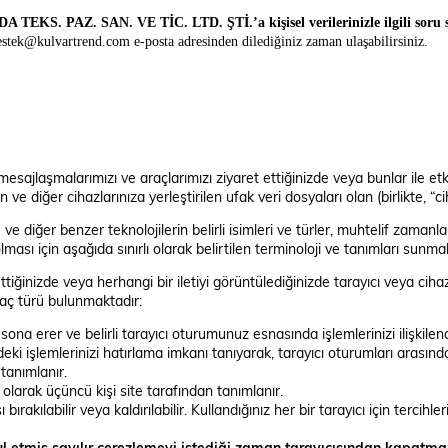
PAZ. SAN. VE TİC. LTD. ŞTİ.’a kişisel verilerinizle ilgili soru so
estek@kulvartrend.com
e-posta adresinden dilediğiniz zaman ulaşabilirsiniz.
ı, mesajlaşmalarımızı ve araçlarımızı ziyaret ettiğinizde veya bunlar il
ve diğer cihazlarınıza yerleştirilen ufak veri dosyaları olan (birlikte, “c
ve diğer benzer teknolojilerin belirli isimleri ve türler, muhtelif zamanl
lması için aşağıda sınırlı olarak belirtilen terminoloji ve tanımları sunma
ttiğinizde veya herhangi bir iletiyi görüntülediğinizde tarayıcı veya cihaz
kaç türü bulunmaktadır:
ona erer ve belirli tarayıcı oturumunuz esnasında işlemlerinizi ilişkile
indeki işlemlerinizi hatırlama imkanı tanıyarak, tarayıcı oturumları arası
 tanımlanır.
 olarak üçüncü kişi site tarafından tanımlanır.
ırakılabilir veya kaldırılabilir. Kullandığınız her bir tarayıcı için tercih
ul etmiş sayılır çerezlemeyi istediği zaman tarayıcısından kapatma