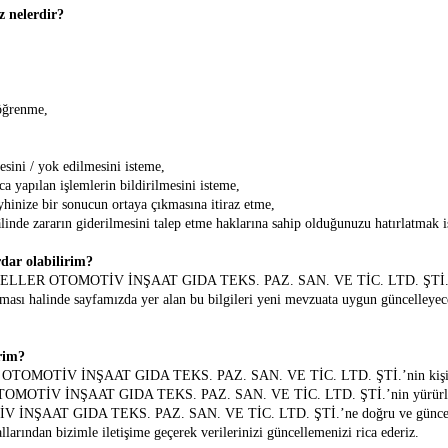
z nelerdir?
 öğrenme,
sini / yok edilmesini isteme,
nca yapılan işlemlerin bildirilmesini isteme,
yhinize bir sonucun ortaya çıkmasına itiraz etme,
inde zararın giderilmesini talep etme haklarına sahip olduğunuzu hatırlatmak is
erdar olabilirim?
LER OTOMOTİV İNŞAAT GIDA TEKS. PAZ. SAN. VE TİC. LTD. ŞTİ.’nin yüküm
 olması halinde sayfamızda yer alan bu bilgileri yeni mevzuata uygun güncelleye
rim?
MOTİV İNŞAAT GIDA TEKS. PAZ. SAN. VE TİC. LTD. ŞTİ.’nin kişisel ver
TİV İNŞAAT GIDA TEKS. PAZ. SAN. VE TİC. LTD. ŞTİ.’nin yürürlükteki 
AAT GIDA TEKS. PAZ. SAN. VE TİC. LTD. ŞTİ.’ne doğru ve güncel veriler
allarından bizimle iletişime geçerek verilerinizi güncellemenizi rica ederiz.