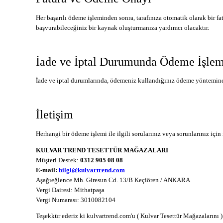
Her başarılı ödeme işleminden sonra, tarafınıza otomatik olarak bir fa
başvurabileceğiniz bir kaynak oluşturmanıza yardımcı olacaktır.
İade ve İptal Durumunda Ödeme İşlem
İade ve iptal durumlarında, ödemeniz kullandığınız ödeme yöntemine ia
İletişim
Herhangi bir ödeme işlemi ile ilgili sorularınız veya sorunlarınız iç
KULVAR TREND TESETTÜR MAĞAZALARI
Müşteri Destek:
0312 905 08 08
E-mail:
bilgi@kulvartrend.com
Aşağıeğlence Mh. Giresun Cd. 13/B Keçiören / ANKARA
Vergi Dairesi: Mithatpaşa
Vergi Numarası: 3010082104
Teşekkür ederiz ki kulvartrend.com'u ( Kulvar Tesettür Mağazalarını ) te