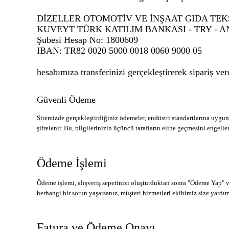
DİZELLER OTOMOTİV VE İNŞAAT GIDA TEKSTİ
KUVEYT TÜRK KATILIM BANKASI - TRY - 
Şubesi Hesap No: 1800609
IBAN: TR82 0020 5000 0018 0060 9000 05
hesabımıza transferinizi gerçekleştirerek sipariş vere
Güvenli Ödeme
Sitemizde gerçekleştirdiğiniz ödemeler, endüstri standartlarına uygun
şifrelenir. Bu, bilgilerinizin üçüncü tarafların eline geçmesini engelle
Ödeme İşlemi
Ödeme işlemi, alışveriş sepetinizi oluşturduktan sonra "Ödeme Yap" v
herhangi bir sorun yaşarsanız, müşteri hizmetleri ekibimiz size yar
Fatura ve Ödeme Onayı