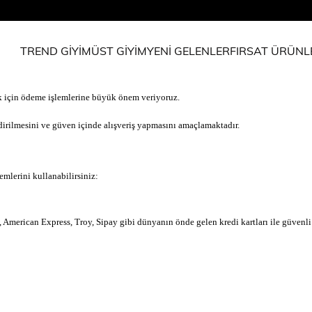
TREND GİYİM
ÜST GİYİM
YENİ GELENLER
FIRSAT ÜRÜNL
k için ödeme işlemlerine büyük önem veriyoruz.
dirilmesini ve güven içinde alışveriş yapmasını amaçlamaktadır.
mlerini kullanabilirsiniz:
 American Express, Troy, Sipay gibi dünyanın önde gelen kredi kartları ile güvenli