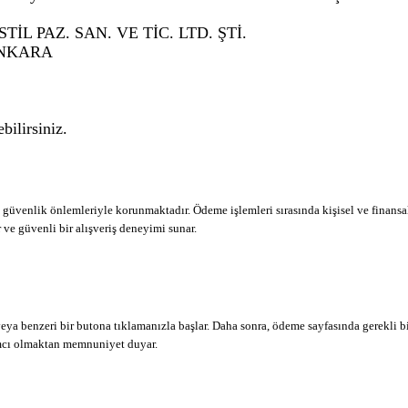
L PAZ. SAN. VE TİC. LTD. ŞTİ.
ANKARA
bilirsiniz.
 güvenlik önlemleriyle korunmaktadır. Ödeme işlemleri sırasında kişisel ve finansa
r ve güvenli bir alışveriş deneyimi sunar.
eya benzeri bir butona tıklamanızla başlar. Daha sonra, ödeme sayfasında gerekli bi
dımcı olmaktan memnuniyet duyar.