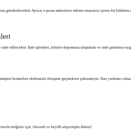
tura gönderilecektir. Ayrıca, e-posta adresinize ödeme onayınızı içeren bir bildirim 
leri
de edilecektir. İade işlemleri, ürünler depomuza ulaştıktan ve iade şartlarına uygu
in müşteri hizmetleri ekibimizle iletişime geçmekten çekinmeyin. Size yardımcı olm
rcih ettiğiniz için. Güvenli ve keyifli alışverişler dileriz!