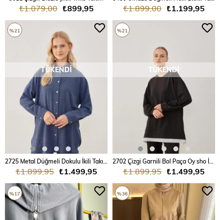
₺1.079,00
₺899,95
₺1.899,00
₺1.199,95
%21
%21
TÜKENDI
TÜKENDI
2725 Metal Düğmeli Dokulu İkili Takım
2702 Çizgi Garnili Bol Paça Oy sho İkili Takım
₺1.899,95
₺1.499,95
₺1.899,95
₺1.499,95
%17
%36