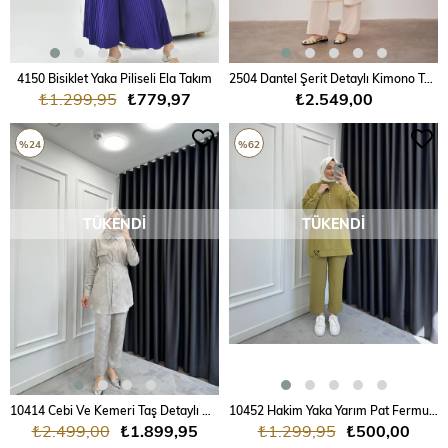
4150 Bisiklet Yaka Piliseli Ela Takım
2504 Dantel Şerit Detaylı Kimono Takım
₺1.299,95
₺779,97
₺2.549,00
%24
%62
TÜKENDI
TÜKENDI
10414 Cebi Ve Kemeri Taş Detaylı Desenli Javanez Takım
10452 Hakim Yaka Yarım Pat Fermuarlı Takım
₺2.499,00
₺1.899,95
₺1.299,95
₺500,00