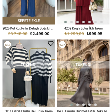
SEPETE EKLE
2025 Kat Kat Fırfır Detaylı Bağcıklı Astarlı Sophie Takım
4202 Kraşlı Lotus İkili Takım
₺3.748,00
₺2.499,00
₺1.299,00
₺999,95
%17
%37
TÜKENDI
TÜKENDI
3011 Çizgili Bluzlu Jileli Triko Takım
8480 Omuzu Düğmeli Fitilli Etekli Takım