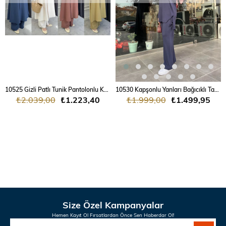
10525 Gizli Patlı Tunik Pantolonlu Keten Takım
10530 Kapşonlu Yanları Bağıcıklı Takım
₺2.039,00
₺1.223,40
₺1.999,00
₺1.499,95
Size Özel Kampanyalar
Hemen Kayıt Ol Fırsatlardan Önce Sen Haberdar Ol!