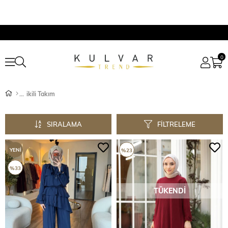
0
ikili Takım
SIRALAMA
FILTRELEME
YENI
%23
ÜRÜN
%33
TÜKENDI