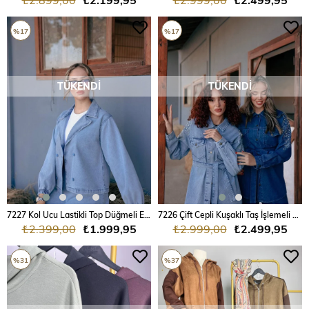
%17
%17
TÜKENDI
TÜKENDI
7227 Kol Ucu Lastikli Top Düğmeli Etekli Kot Takım
7226 Çift Cepli Kuşaklı Taş İşlemeli Kot Takım
₺2.399,00
₺1.999,95
₺2.999,00
₺2.499,95
%31
%37