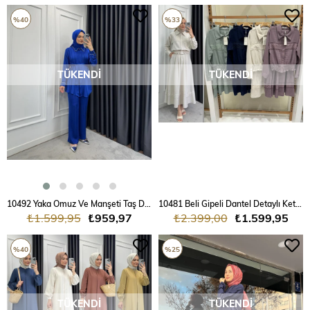
%40
%33
TÜKENDI
TÜKENDI
10492 Yaka Omuz Ve Manşeti Taş Detaylı Kuşaklı Takım
10481 Beli Gipeli Dantel Detaylı Keten Takım
₺1.599,95
₺959,97
₺2.399,00
₺1.599,95
%40
%25
TÜKENDI
TÜKENDI