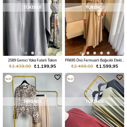
TÜKENDI
TÜKENDI
2589 Gemici Yaka Fularlı Takım
PR695 Önü Fermuarlı Bağıcıklı Etekli Süet Takım
₺1.439,00
₺1.199,95
₺2.499,00
₺1.599,95
%37
%17
TÜKENDI
TÜKENDI