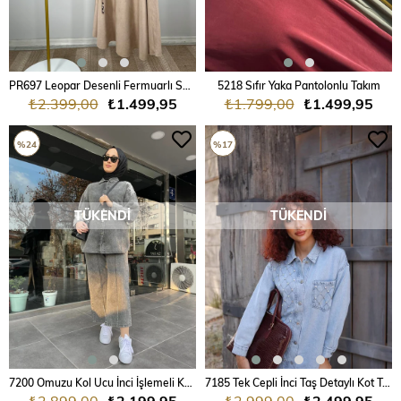
PR697 Leopar Desenli Fermuarlı Süet Takım
5218 Sıfır Yaka Pantolonlu Takım
₺2.399,00
₺1.499,95
₺1.799,00
₺1.499,95
%24
%17
TÜKENDI
TÜKENDI
7200 Omuzu Kol Ucu İnci İşlemeli Kot Takım
7185 Tek Cepli İnci Taş Detaylı Kot Takım
₺2.899,00
₺2.199,95
₺2.999,00
₺2.499,95