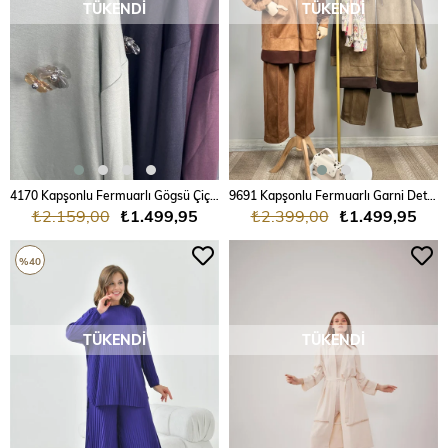
TÜKENDI
TÜKENDI
4170 Kapşonlu Fermuarlı Gögsü Çiçek Detaylı Takım
9691 Kapşonlu Fermuarlı Garni Detaylı Süet Takım
₺2.159,00
₺1.499,95
₺2.399,00
₺1.499,95
%40
TÜKENDI
TÜKENDI