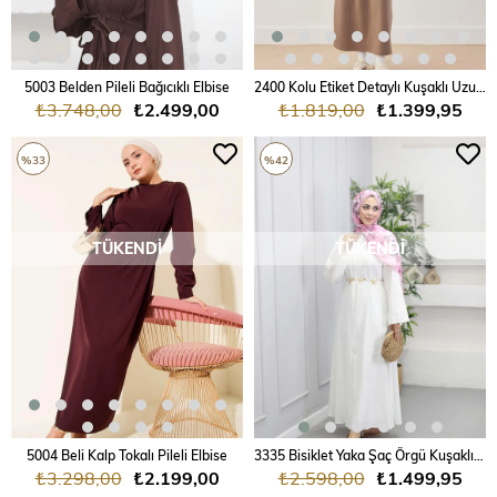
5003 Belden Pileli Bağıcıklı Elbise
2400 Kolu Etiket Detaylı Kuşaklı Uzun Elbise
₺3.748,00
₺2.499,00
₺1.819,00
₺1.399,95
%33
%42
TÜKENDI
TÜKENDI
5004 Beli Kalp Tokalı Pileli Elbise
3335 Bisiklet Yaka Şaç Örgü Kuşaklı Keten Apple Elbise
₺3.298,00
₺2.199,00
₺2.598,00
₺1.499,95