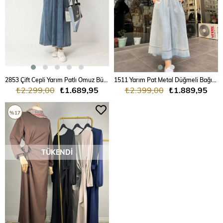
2853 Çift Cepli Yarım Patlı Omuz Büzgülü Kot Elbise
1511 Yarım Pat Metal Düğmeli Bağıcıklı Kot Elbise
₺2.299,00
₺1.689,95
₺2.399,00
₺1.889,95
%17
TÜKENDI