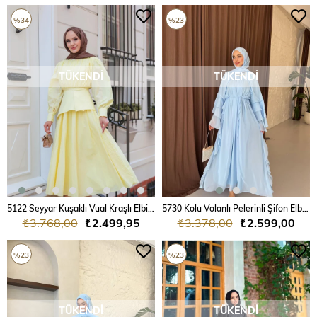
%34
%23
TÜKENDI
TÜKENDI
5122 Seyyar Kuşaklı Vual Kraşlı Elbise
5730 Kolu Volanlı Pelerinli Şifon Elbise
₺3.768,00
₺2.499,95
₺3.378,00
₺2.599,00
%23
%23
TÜKENDI
TÜKENDI