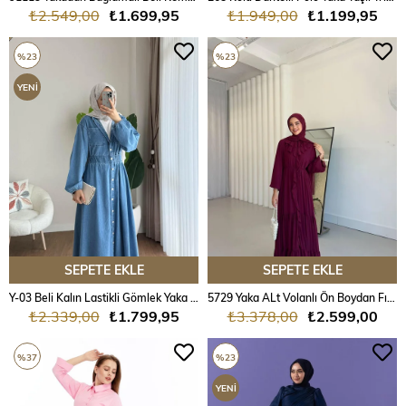
₺2.549,00
₺1.699,95
₺1.949,00
₺1.199,95
%23
%23
YENI
ÜRÜN
SEPETE EKLE
SEPETE EKLE
Y-03 Beli Kalın Lastikli Gömlek Yaka Kot Elbise
5729 Yaka ALt Volanlı Ön Boydan Fırfırlı Şifon Elbise
₺2.339,00
₺1.799,95
₺3.378,00
₺2.599,00
%37
%23
YENI