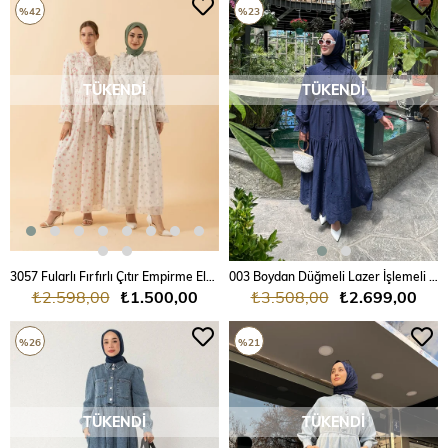
%42
%23
TÜKENDI
TÜKENDI
3057 Fularlı Fırfırlı Çıtır Empirme Elbise
003 Boydan Düğmeli Lazer İşlemeli İthal Fista Elbise
₺2.598,00
₺1.500,00
₺3.508,00
₺2.699,00
%26
%21
TÜKENDI
TÜKENDI