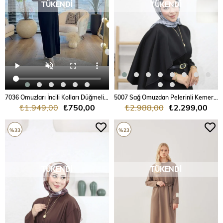
TÜKENDI
TÜKENDI
7036 Omuzları İncili Kolları Düğmeli Vanezia Triko Elbise
5007 Sağ Omuzdan Pelerinli Kemerli Oy Sho Elbise
₺1.949,00
₺750,00
₺2.988,00
₺2.299,00
%33
%23
TÜKENDI
TÜKENDI