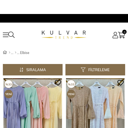
0
Elbise
SIRALAMA
FILTRELEME
%33
%33
YENI
YENI
ÜRÜN
ÜRÜN