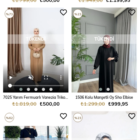
%73
%23
TÜKENDI
TÜKENDI
7025 Yarım Fermuarlı Vanezia Triko Elbise
1506 Kolu Manşetli Oy Sho Elbise
₺1.819,00
₺500,00
₺1.299,00
₺999,95
%62
%23