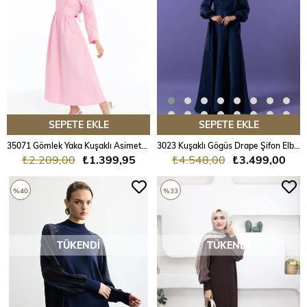
ÜRÜN
SEPETE EKLE
SEPETE EKLE
35071 Gömlek Yaka Kuşaklı Asimetrik Patlı Viscon Elbise
3023 Kuşaklı Gögüs Drape Şifon Elbise
₺2.209,00
₺1.399,95
₺4.548,00
₺3.499,00
%40
%33
TÜKENDI
TÜKENDI