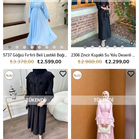
5737 Göğsü Fırfırlı Beli Lastikli Bağıcıklı Tencel Elbise
2306 Zincir Kuşaklı Su Yolu Desenli Elbise
₺3.378,00
₺2.599,00
₺2.988,00
₺2.299,00
%42
%23
TÜKENDI
TÜKENDI