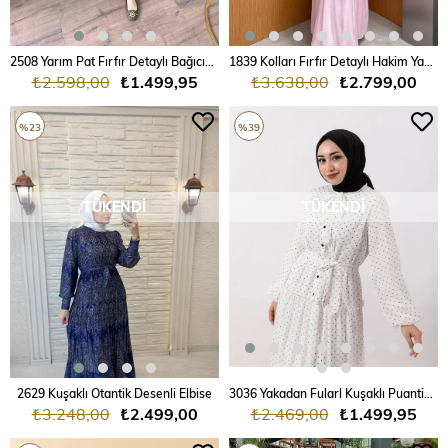
2508 Yarım Pat Fırfır Detaylı Bağıcıklı Bürümcük Elbise
1839 Kolları Fırfır Detaylı Hakim Yaka Bağıcıklı Astarlı Tencel Elbise
₺2.598,00
₺1.499,95
₺3.638,00
₺2.799,00
%23
%39
TÜKENDI
TÜKENDI
2629 Kuşaklı Otantik Desenli Elbise
3036 Yakadan Fularl Kuşaklı Puantiye Desenli Yoryo Elbise
₺3.248,00
₺2.499,00
₺2.469,00
₺1.499,95