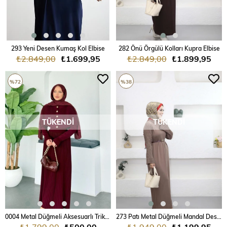
293 Yeni Desen Kumaş Kol Elbise
282 Önü Örgülü Kolları Kupra Elbise
₺2.849,00
₺1.699,95
₺2.849,00
₺1.899,95
%72
%38
TÜKENDI
TÜKENDI
0004 Metal Düğmeli Aksesuarlı Triko Elbise
273 Patı Metal Düğmeli Mandal Desenli Triko Elbise
₺1.799,00
₺500,00
₺1.949,00
₺1.199,95