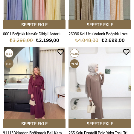
SEPETE EKLE
SEPETE EKLE
0001 Bağcıklı Nervür Dikişli Astarlı Elbise
26036 Kol Ucu Volanlı Bağcıklı Lazer İşlemeli Astarlı Elbise
₺3.298,00
₺2.199,00
₺4.048,00
₺2.699,00
%33
%38
YENI
YENI
ÜRÜN
ÜRÜN
SEPETE EKLE
SEPETE EKLE
91113 Yakadan Bağlamalı Beli Kemerli Lastikli Elbise
265 Kolu Dantelli Polo Yaka Taşlı Triko Elbise