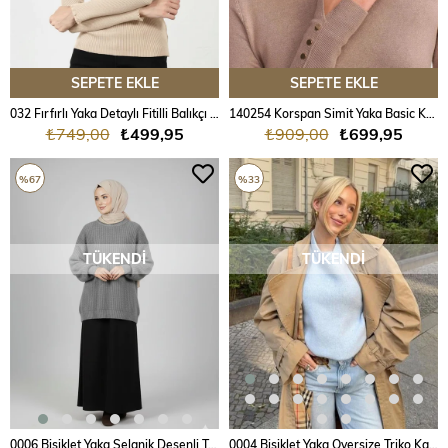
SEPETE EKLE
SEPETE EKLE
032 Fırfırlı Yaka Detaylı Fitilli Balıkçı Kazak
140254 Korspan Simit Yaka Basic Kazak
₺749,00
₺499,95
₺909,00
₺699,95
%67
%33
TÜKENDI
TÜKENDI
0006 Bisiklet Yaka Selanik Desenli Triko Kazak
0004 Bisiklet Yaka Oversize Triko Kazak