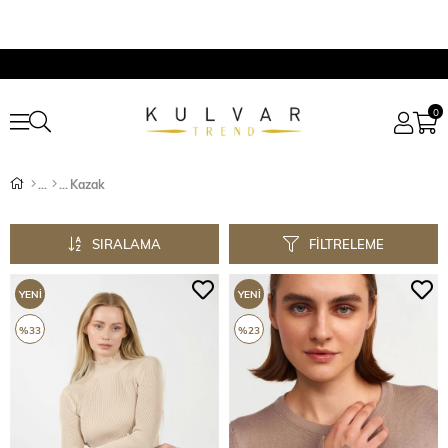
0
Kazak
SIRALAMA
FILTRELEME
YENI
YENI
ÜRÜN
ÜRÜN
%33
%23