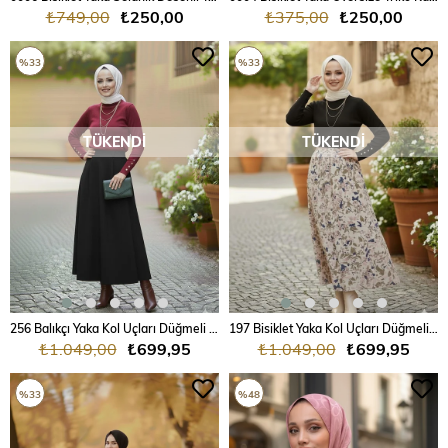
₺749,00
₺250,00
₺375,00
₺250,00
%33
%33
TÜKENDI
TÜKENDI
256 Balıkçı Yaka Kol Uçları Düğmeli Triko Kazak
197 Bisiklet Yaka Kol Uçları Düğmeli Triko Kazak
₺1.049,00
₺699,95
₺1.049,00
₺699,95
%33
%48