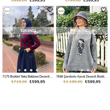
%17
%50
TÜKENDI
TÜKENDI
7175 Bisiklet Yaka Baklava Desenli Kazak
7646 Şardonlu Ayıcık Desenli Bisiklet Yaka Kazak
₺719,00
₺599,95
₺1.199,00
₺599,95