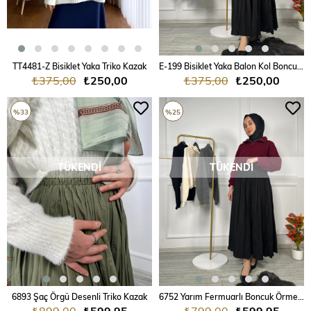
TT4481-Z Bisiklet Yaka Triko Kazak
E-199 Bisiklet Yaka Balon Kol Boncuk Örme Triko Kazak
₺375,00
₺250,00
₺375,00
₺250,00
%33
%25
TÜKENDI
TÜKENDI
6893 Şaç Örgü Desenli Triko Kazak
6752 Yarım Fermuarlı Boncuk Örme Triko Kazak
₺899,00
₺599,95
₺799,00
₺599,95