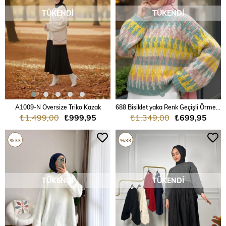
TÜKENDI
TÜKENDI
A1009-N Oversize Triko Kazak
688 Bisiklet yaka Renk Geçişli Örme Triko Kazak
₺1.499,00
₺999,95
₺1.349,00
₺699,95
%33
%33
TÜKENDI
TÜKENDI