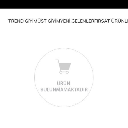
TREND GİYİM
ÜST GİYİM
YENİ GELENLER
FIRSAT ÜRÜNL