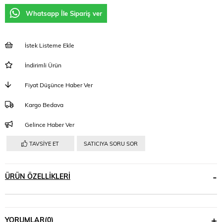
Whatsapp İle Sipariş ver
İstek Listeme Ekle
İndirimli Ürün
Fiyat Düşünce Haber Ver
Kargo Bedava
Gelince Haber Ver
TAVSIYE ET
SATICIYA SORU SOR
ÜRÜN ÖZELLIKLERI
YORUMLAR
(0)