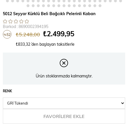
5012 Seyyar Kürklü Beli Bağcıklı Pelerinli Kaban
Barkod
:
8690002394195
₺2.499,95
₺5.248,00
52
%
İndirim
₺833,32
`den başlayan taksitlerle
Ürün stoklarımızda kalmamıştır.
RENK
FAVORILERE EKLE