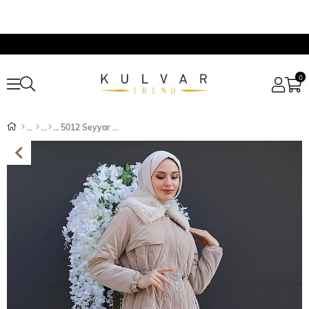
0
5012 Seyyar Kürklü Beli Bağcıklı Pelerinli Kaban