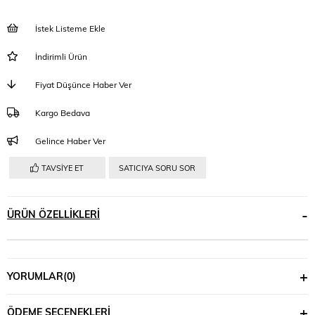
İstek Listeme Ekle
İndirimli Ürün
Fiyat Düşünce Haber Ver
Kargo Bedava
Gelince Haber Ver
TAVSIYE ET
SATICIYA SORU SOR
ÜRÜN ÖZELLIKLERI
YORUMLAR
(0)
ÖDEME SEÇENEKLERI