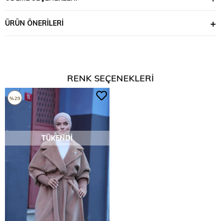
ÜRÜN ÖNERILERI
RENK SEÇENEKLERI
%29
TÜKENDI