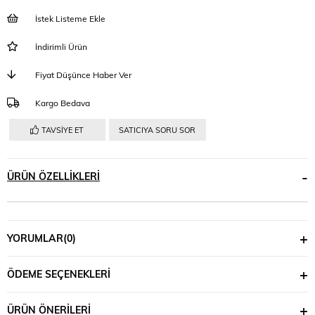
İstek Listeme Ekle
İndirimli Ürün
Fiyat Düşünce Haber Ver
Kargo Bedava
TAVSIYE ET
SATICIYA SORU SOR
ÜRÜN ÖZELLIKLERI
YORUMLAR
(0)
ÖDEME SEÇENEKLERI
ÜRÜN ÖNERILERI