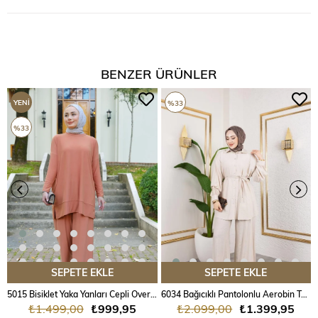
BENZER ÜRÜNLER
YENI
%33
ÜRÜN
%33
SEPETE EKLE
SEPETE EKLE
5015 Bisiklet Yaka Yanları Cepli Oversize Takım
6034 Bağıcıklı Pantolonlu Aerobin Takım
₺1.499,00
₺999,95
₺2.099,00
₺1.399,95