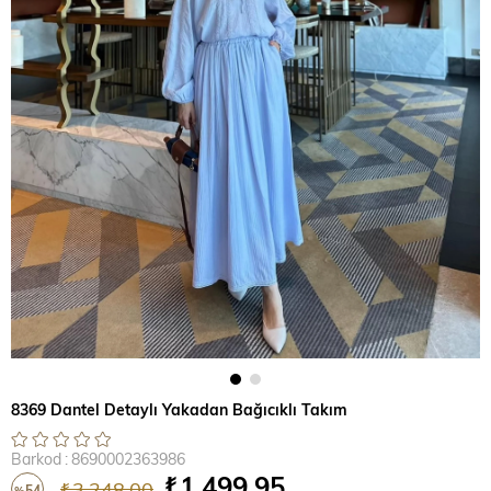
8369 Dantel Detaylı Yakadan Bağıcıklı Takım
Barkod
:
8690002363986
₺1.499,95
₺3.248,00
54
%